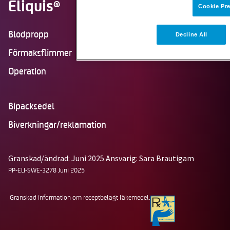
Eliquis
®
Cookie Pr
Blodpropp
Decline All
Förmaksflimmer
Operation
Bipacksedel
Biverkningar/reklamation
Granskad/ändrad: Juni 2025
Ansvarig: Sara Brautigam
PP-ELI-SWE-3278 Juni 2025
Granskad information om receptbelagt läkemedel.