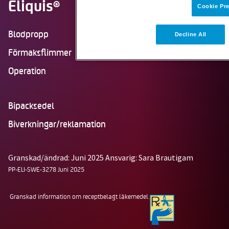
Eliquis
®
Cookie Pr
Blodpropp
Decline All
Förmaksflimmer
Operation
Bipacksedel
Biverkningar/reklamation
Granskad/ändrad: Juni 2025
Ansvarig: Sara Brautigam
PP-ELI-SWE-3278 Juni 2025
Granskad information om receptbelagt läkemedel.