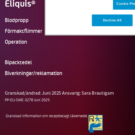
Eliquis
®
Cookie Pr
Blodpropp
Decline All
Förmaksflimmer
Operation
Bipacksedel
Biverkningar/reklamation
Granskad/ändrad: Juni 2025
Ansvarig: Sara Brautigam
PP-ELI-SWE-3278 Juni 2025
Granskad information om receptbelagt läkemedel.