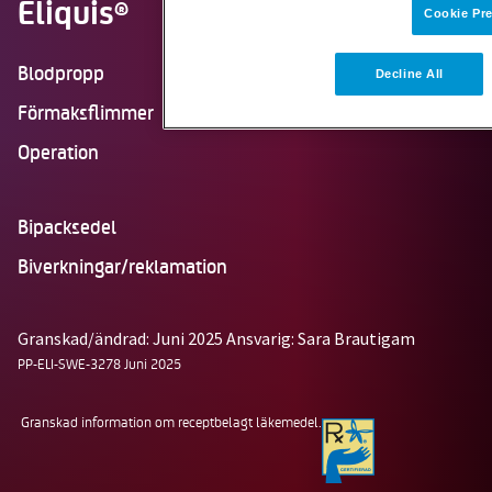
Eliquis
®
Cookie Pr
Blodpropp
Decline All
Förmaksflimmer
Operation
Bipacksedel
Biverkningar/reklamation
Granskad/ändrad: Juni 2025
Ansvarig: Sara Brautigam
PP-ELI-SWE-3278 Juni 2025
Granskad information om receptbelagt läkemedel.