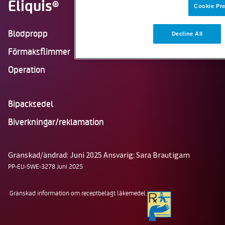
Eliquis
®
Cookie Pr
Blodpropp
Decline All
Förmaksflimmer
Operation
Bipacksedel
Biverkningar/reklamation
Granskad/ändrad: Juni 2025
Ansvarig: Sara Brautigam
PP-ELI-SWE-3278 Juni 2025
Granskad information om receptbelagt läkemedel.